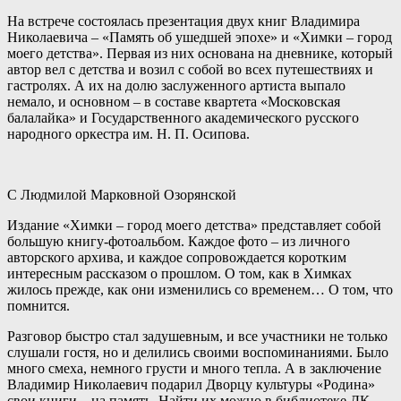
На встрече состоялась презентация двух книг Владимира
Николаевича – «Память об ушедшей эпохе» и «Химки – город
моего детства». Первая из них основана на дневнике, который
автор вел с детства и возил с собой во всех путешествиях и
гастролях. А их на долю заслуженного артиста выпало
немало, и основном – в составе квартета «Московская
балалайка» и Государственного академического русского
народного оркестра им. Н. П. Осипова.
С Людмилой Марковной Озорянской
Издание «Химки – город моего детства» представляет собой
большую книгу-фотоальбом. Каждое фото – из личного
авторского архива, и каждое сопровождается коротким
интересным рассказом о прошлом. О том, как в Химках
жилось прежде, как они изменились со временем… О том, что
помнится.
Разговор быстро стал задушевным, и все участники не только
слушали гостя, но и делились своими воспоминаниями. Было
много смеха, немного грусти и много тепла. А в заключение
Владимир Николаевич подарил Дворцу культуры «Родина»
свои книги – на память. Найти их можно в библиотеке ДК.