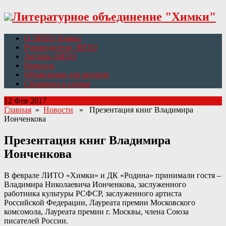
Литературное объединение "Химки"
О ЛИТО Химки
Руководители ЛИТО
Авторы ЛИТО
Новости
Объявления для авторов
Сборники и статьи
12 Фев 2017
Главная
»
Новости
» Презентация книг Владимира
Ионченкова
Презентация книг Владимира
Ионченкова
В феврале ЛИТО «Химки» и ДК «Родина» принимали гостя –
Владимира Николаевича Ионченкова, заслуженного
работника культуры РСФСР, заслуженного артиста
Российской Федерации, Лауреата премии Московского
комсомола, Лауреата премии г. Москвы, члена Союза
писателей России.