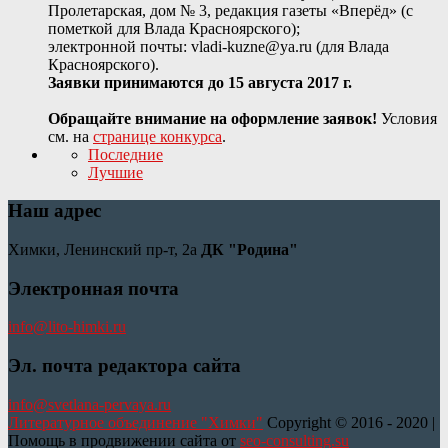
Пролетарская, дом № 3, редакция газеты «Вперёд» (с
пометкой для Влада Красноярского);
электронной почты: vladi-kuzne@ya.ru (для Влада
Красноярского).
Заявки принимаются до 15 августа 2017 г.
Обращайте внимание на оформление заявок!
Условия
см. на
странице конкурса
.
Последние
Лучшие
Наш адрес
Химки, Ленинский пр-т, 2а
ДК "Родина"
Электронная почта
info@lito-himki.ru
Эл. почта редактора сайта
info@svetlana-pervaya.ru
Литературное объединение "Химки"
Copyright © 2016 - 2020 |
Помощь в продвижении сайта от
seo-consulting.su